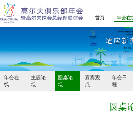
首页
年会在
年会在
主题论
圆桌论
嘉宾观
年会日
线
坛
坛
点
程
圆桌论